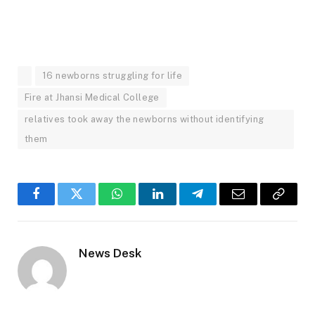
16 newborns struggling for life
Fire at Jhansi Medical College
relatives took away the newborns without identifying
them
Facebook
Twitter
WhatsApp
LinkedIn
Telegram
Email
Copy
Link
News Desk