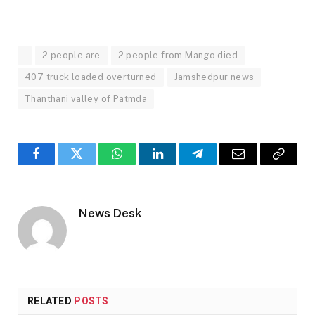
2 people are
2 people from Mango died
407 truck loaded overturned
Jamshedpur news
Thanthani valley of Patmda
Facebook
Twitter
WhatsApp
LinkedIn
Telegram
Email
Copy
Link
News Desk
RELATED
POSTS