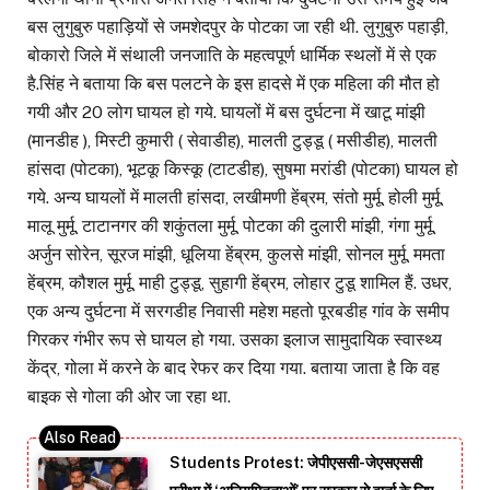
बस लुगुबुरु पहाड़ियों से जमशेदपुर के पोटका जा रही थी. लुगुबुरु पहाड़ी,
बोकारो जिले में संथाली जनजाति के महत्वपूर्ण धार्मिक स्थलों में से एक
है.सिंह ने बताया कि बस पलटने के इस हादसे में एक महिला की मौत हो
गयी और 20 लोग घायल हो गये. घायलों में बस दुर्घटना में खाटू मांझी
(मानडीह ), मिस्टी कुमारी ( सेवाडीह), मालती टुड्डू ( मसीडीह), मालती
हांसदा (पोटका), भूटकू किस्कू (टाटडीह), सुषमा मरांडी (पोटका) घायल हो
गये. अन्य घायलों में मालती हांसदा, लखीमणी हेंब्रम, संतो मुर्मू, होली मुर्मू,
मालू मुर्मू, टाटानगर की शकुंतला मुर्मू, पोटका की दुलारी मांझी, गंगा मुर्मू,
अर्जुन सोरेन, सूरज मांझी, धूलिया हेंब्रम, कुलसे मांझी, सोनल मुर्मू, ममता
हेंब्रम, कौशल मुर्मू, माही टुड्डू, सुहागी हेंब्रम, लोहार टुडू शामिल हैं. उधर,
एक अन्य दुर्घटना में सरगडीह निवासी महेश महतो पूरबडीह गांव के समीप
गिरकर गंभीर रूप से घायल हो गया. उसका इलाज सामुदायिक स्वास्थ्य
केंद्र, गोला में करने के बाद रेफर कर दिया गया. बताया जाता है कि वह
बाइक से गोला की ओर जा रहा था.
Students Protest: जेपीएससी-जेएसएससी