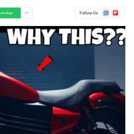
Google
Flipboard
Follow Us
atsApp
News