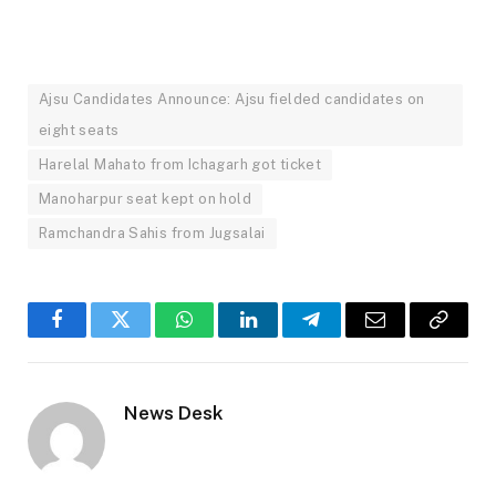
Ajsu Candidates Announce: Ajsu fielded candidates on
eight seats
Harelal Mahato from Ichagarh got ticket
Manoharpur seat kept on hold
Ramchandra Sahis from Jugsalai
Facebook
Twitter
WhatsApp
LinkedIn
Telegram
Email
Copy
Link
News Desk