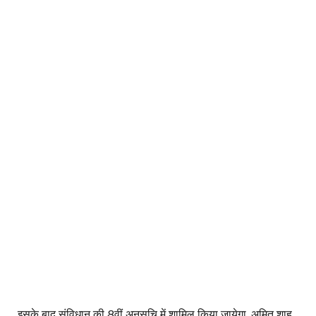
इसके बाद संविधान की 8वीं अनुसूचि में शामिल किया जायेगा. अमित शाह