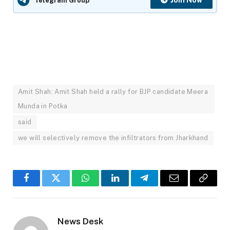
Telegram Group
Amit Shah: Amit Shah held a rally for BJP candidate Meera
Munda in Potka
said
we will selectively remove the infiltrators from Jharkhand
Facebook
Twitter
WhatsApp
LinkedIn
Telegram
Email
Copy
Link
News Desk