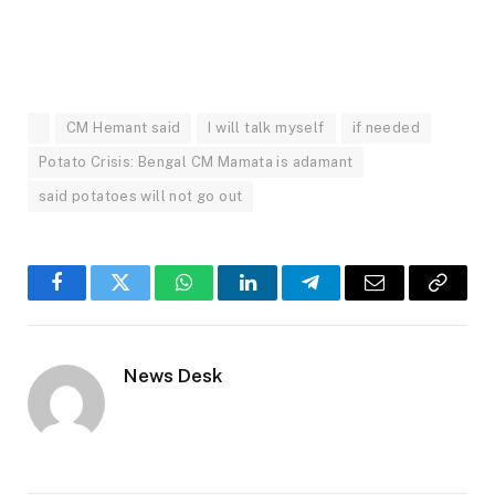
CM Hemant said
I will talk myself
if needed
Potato Crisis: Bengal CM Mamata is adamant
said potatoes will not go out
Facebook
Twitter
WhatsApp
LinkedIn
Telegram
Email
Copy
Link
News Desk