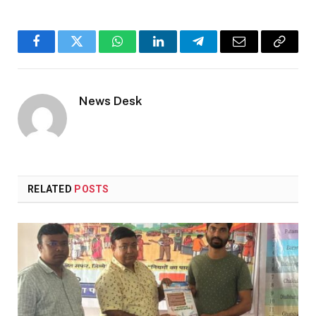
Facebook
Twitter
WhatsApp
LinkedIn
Telegram
Email
Copy
Link
News Desk
RELATED
POSTS