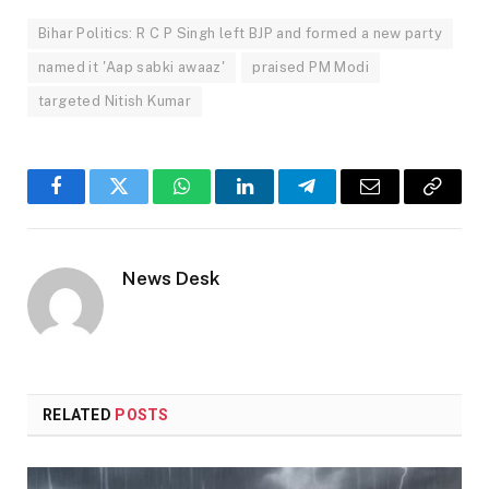
Bihar Politics: R C P Singh left BJP and formed a new party
named it 'Aap sabki awaaz'
praised PM Modi
targeted Nitish Kumar
Facebook
Twitter
WhatsApp
LinkedIn
Telegram
Email
Copy
Link
News Desk
RELATED
POSTS