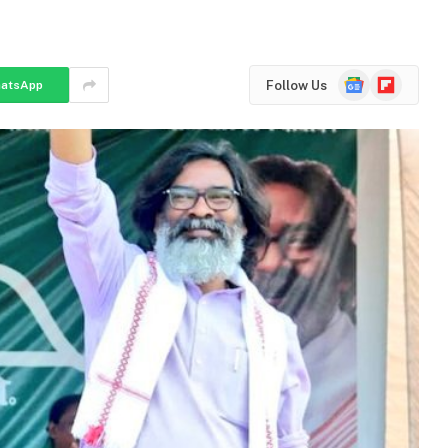
Google
Flipboard
Follow Us
atsApp
News