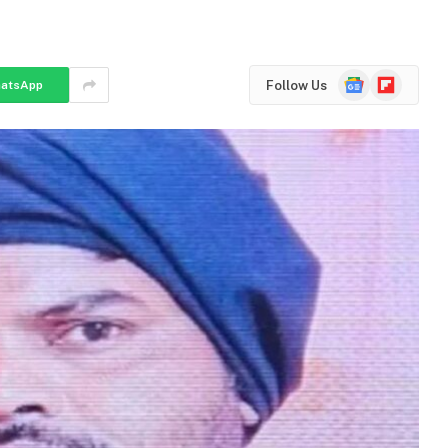
Google
Flipboard
Follow Us
atsApp
News