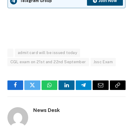
Join Now
Telegram Group
admit card will be issued today
CGL exam on 21st and 22nd September
Jssc Exam
Facebook
Twitter
WhatsApp
LinkedIn
Telegram
Email
Copy
Link
News Desk