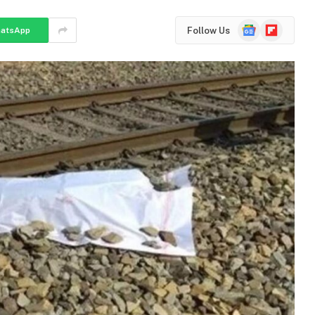
Google
Flipboard
Follow Us
atsApp
News