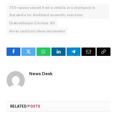
750 rupees seized from a vehicle at a checkpost in
Jhariakela for Jharkhand assembly elections
Chakradharpur Election: 60
driver could not show documents
Facebook
Twitter
WhatsApp
LinkedIn
Telegram
Email
Copy
Link
News Desk
RELATED
POSTS