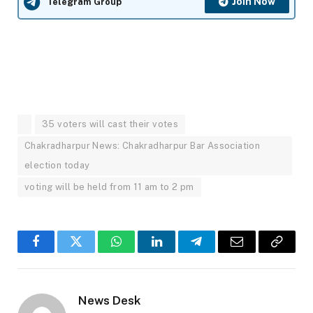
Join Now
Telegram Group
35 voters will cast their votes
Chakradharpur News: Chakradharpur Bar Association
election today
voting will be held from 11 am to 2 pm
Facebook
Twitter
WhatsApp
LinkedIn
Telegram
Email
Copy
Link
News Desk