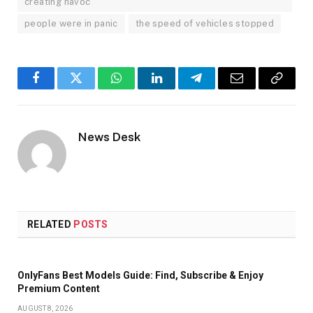
creating havoc
people were in panic
the speed of vehicles stopped
Facebook
Twitter
WhatsApp
LinkedIn
Telegram
Email
Copy
Link
News Desk
RELATED
POSTS
OnlyFans Best Models Guide: Find, Subscribe & Enjoy
Premium Content
AUGUST 8, 2026