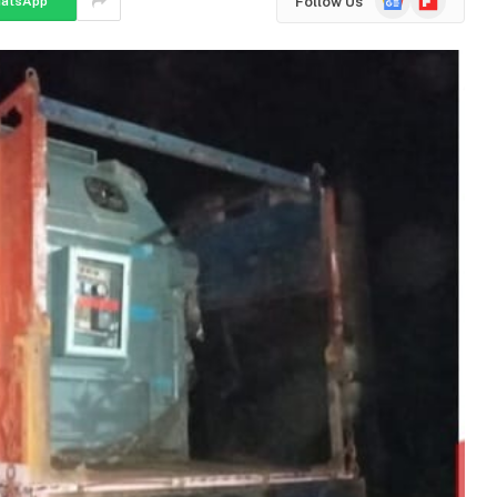
Follow Us
atsApp
News