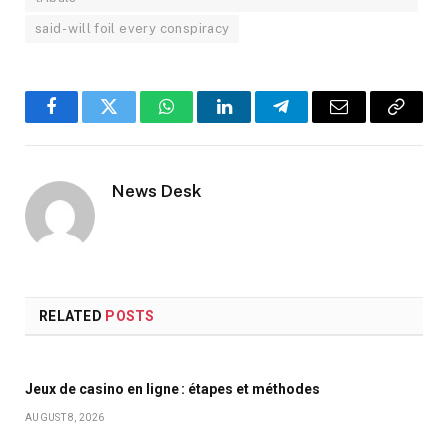
said- will foil every conspiracy
Facebook
Twitter
WhatsApp
LinkedIn
Telegram
Email
Copy
Link
News Desk
RELATED
POSTS
Jeux de casino en ligne : étapes et méthodes
AUGUST 8, 2026