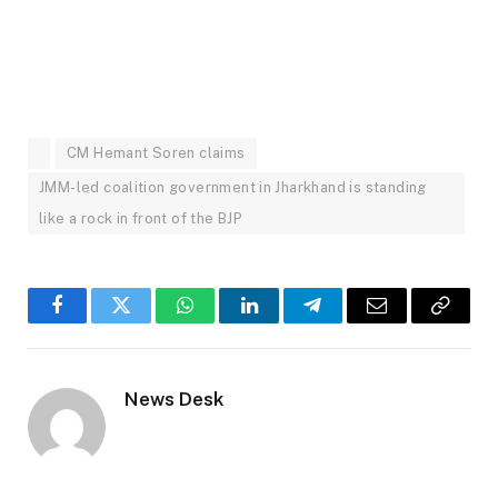
CM Hemant Soren claims
JMM-led coalition government in Jharkhand is standing
like a rock in front of the BJP
Facebook
Twitter
WhatsApp
LinkedIn
Telegram
Email
Copy
Link
News Desk