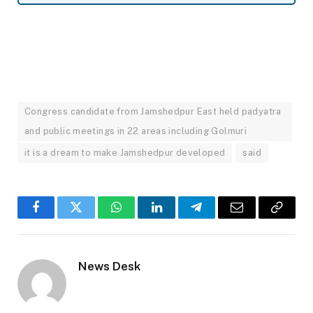
Congress candidate from Jamshedpur East held padyatra
and public meetings in 22 areas including Golmuri
it is a dream to make Jamshedpur developed
said
Facebook
Twitter
WhatsApp
LinkedIn
Telegram
Email
Copy
Link
News Desk