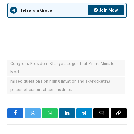
Join Now
Telegram Group
Congress President Kharge alleges that Prime Minister
Modi
raised questions on rising inflation and skyrocketing
prices of essential commodities
Facebook
Twitter
WhatsApp
LinkedIn
Telegram
Email
Copy
Link