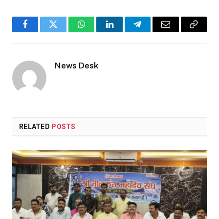
Facebook
Twitter
WhatsApp
LinkedIn
Telegram
Email
Copy
Link
News Desk
RELATED
POSTS