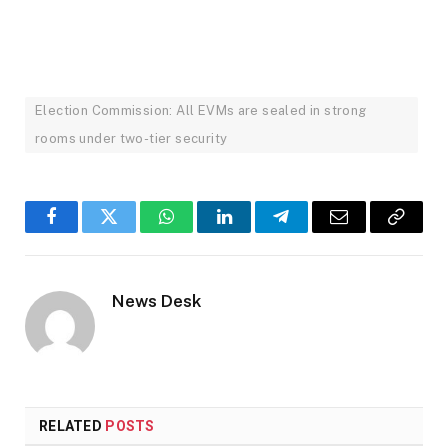
Election Commission: All EVMs are sealed in strong
rooms under two-tier security
Facebook
Twitter
WhatsApp
LinkedIn
Telegram
Email
Copy
Link
News Desk
RELATED
POSTS