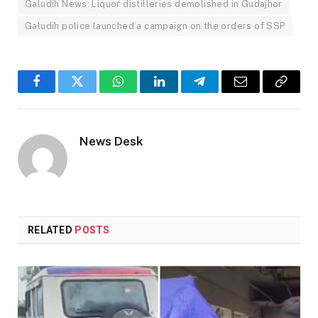
Galudih News: Liquor distilleries demolished in Gudajhor
Galudih police launched a campaign on the orders of SSP
Facebook
Twitter
WhatsApp
LinkedIn
Telegram
Email
Copy
Link
News Desk
RELATED
POSTS