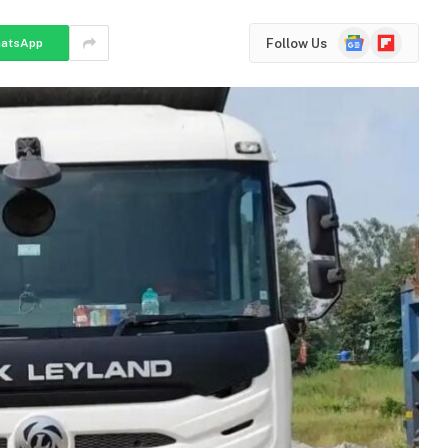
Google
Flipboard
Follow Us
atsApp
News