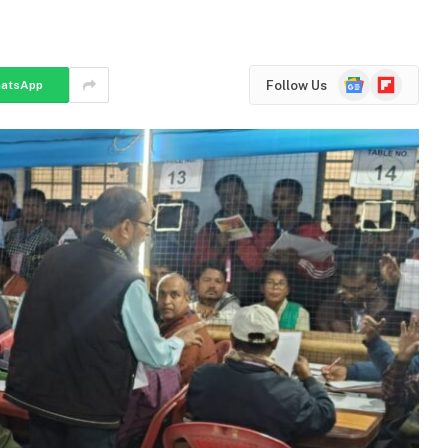
Google
Flipboard
Follow Us
atsApp
News