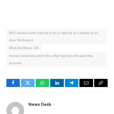
900 rupees cash seized from a vehicle at a check post
near Kesharpur
Ghatsila News: 94
money returned when the other person showed the
account
Facebook
Twitter
WhatsApp
LinkedIn
Telegram
Email
Copy
Link
News Desk