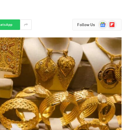
Google
Flipboard
Follow Us
atsApp
News