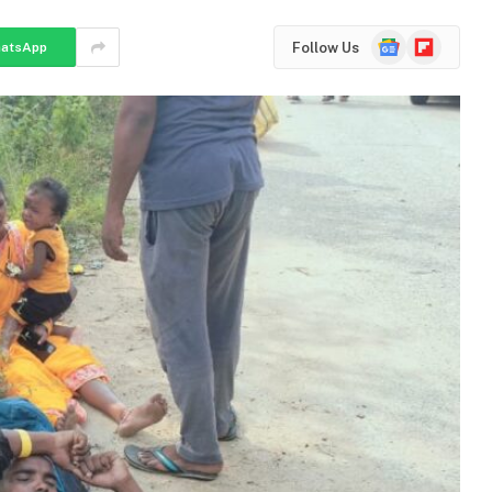
Google
Flipboard
Follow Us
atsApp
News