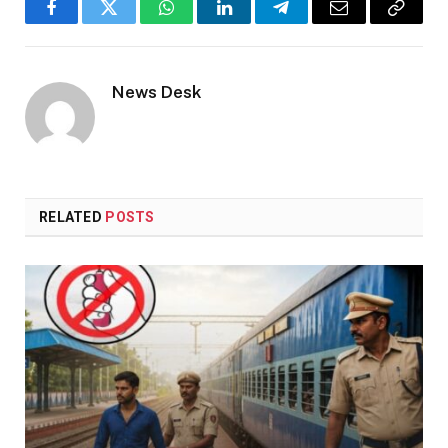
Facebook
Twitter
WhatsApp
LinkedIn
Telegram
Email
Copy
Link
News Desk
RELATED
POSTS