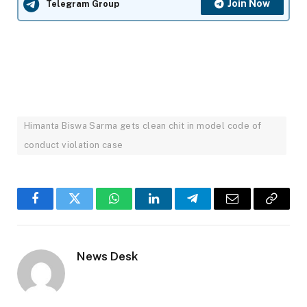
Join Now
Telegram Group
Himanta Biswa Sarma gets clean chit in model code of
conduct violation case
Facebook
Twitter
WhatsApp
LinkedIn
Telegram
Email
Copy
Link
News Desk