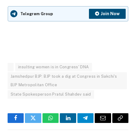
Join Now
Telegram Group
insulting women is in Congress' DNA
Jamshedpur BJP: BJP took a dig at Congress in Sakchi's
BJP Metropolitan Office
State Spokesperson Pratul Shahdev said
Facebook
Twitter
WhatsApp
LinkedIn
Telegram
Email
Copy
Link