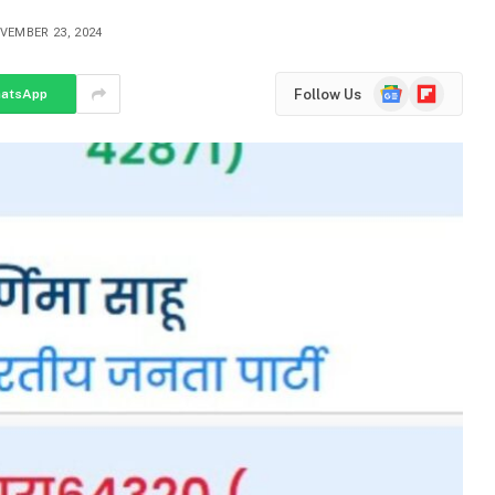
VEMBER 23, 2024
Google
Flipboard
Follow Us
atsApp
News