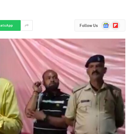
Google
Flipboard
Follow Us
atsApp
News