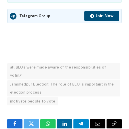
Join Now
Telegram Group
all BLOs were made aware of the responsibilities of
voting
Jamshedpur Election: The role of BLO is important in the
election process
motivate people to vote
Facebook
Twitter
WhatsApp
LinkedIn
Telegram
Email
Copy