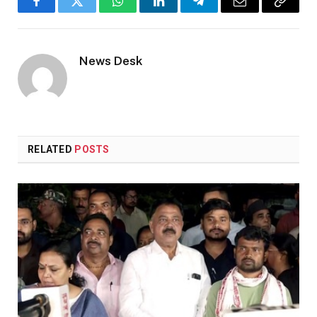
Facebook
Twitter
WhatsApp
LinkedIn
Telegram
Email
Copy
Link
News Desk
RELATED
POSTS