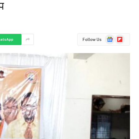
्प
Google
Flipboard
Follow Us
atsApp
News