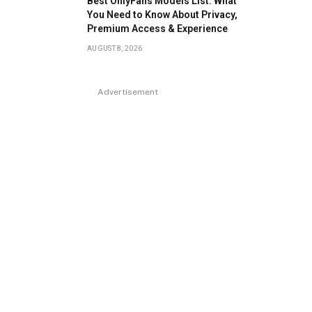
Best OnlyFans Models List: What
You Need to Know About Privacy,
Premium Access & Experience
AUGUST 8, 2026
Advertisement