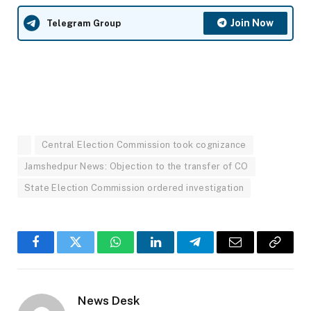
Join Now
Telegram Group
Central Election Commission took cognizance
Jamshedpur News: Objection to the transfer of CO
State Election Commission ordered investigation
Facebook
Twitter
WhatsApp
LinkedIn
Telegram
Email
Copy
Link
News Desk