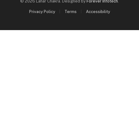
© 2026 Lahar Chakra. Designed by
Forever Infotech
.
Privacy Policy
Terms
Accessibility