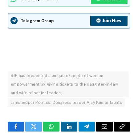
Join Now
Telegram Group
BJP has presented a unique example of women
empowerment by giving tickets to the daughter-in-law
and wife of senior leaders
Jamshedpur Politics: Congress leader Ajay Kumar taunts
Facebook
Twitter
WhatsApp
LinkedIn
Telegram
Email
Copy