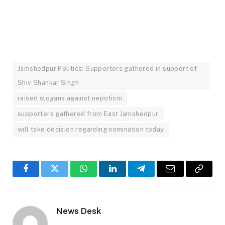
Jamshedpur Politics: Supporters gathered in support of
Shiv Shankar Singh
raised slogans against nepotism
supporters gathered from East Jamshedpur
will take decision regarding nomination today
Facebook
Twitter
WhatsApp
LinkedIn
Telegram
Email
Copy
Link
News Desk