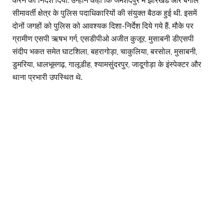
करने का निर्देश दिया. उन्होंने कहा कि जमशेदपुर में झारखंड और बंगाल
सीमावर्ती क्षेत्र के पुलिस पदाधिकारियों की संयुक्त बैठक हुई थी. इसमें
दोनों जगहों को पुलिस को आवश्यक दिशा-निर्देश दिये गये हैं. मौके पर
ग्रामीण एसपी ऋषभ गर्ग, एसडीपीओ अजीत कुजूर, मुसाबनी डीएसपी
संदीप भकत समेत घाटशिला, बहरागोड़ा, चाकुलिया, बरसोल, मुसाबनी,
डुमरिया, धालभूमगढ़, गालूडीह, श्यामसुंदरपुर, जादूगोड़ा के इंस्पेक्टर और
थाना प्रभारी उपस्थित थे.