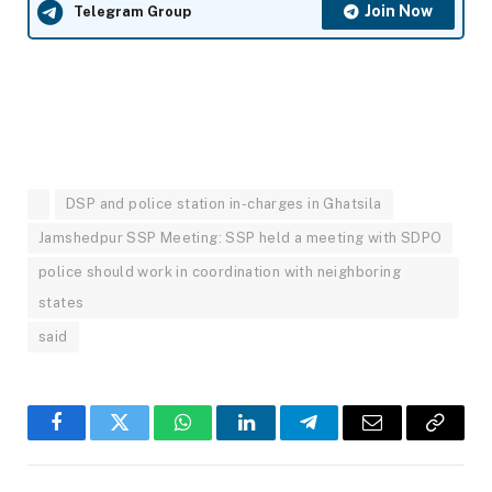
Join Now
Telegram Group
DSP and police station in-charges in Ghatsila
Jamshedpur SSP Meeting: SSP held a meeting with SDPO
police should work in coordination with neighboring
states
said
Facebook
Twitter
WhatsApp
LinkedIn
Telegram
Email
Copy
Link