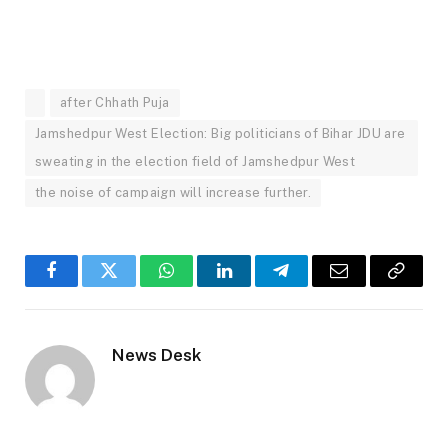
after Chhath Puja
Jamshedpur West Election: Big politicians of Bihar JDU are
sweating in the election field of Jamshedpur West
the noise of campaign will increase further.
Facebook
Twitter
WhatsApp
LinkedIn
Telegram
Email
Copy
Link
News Desk