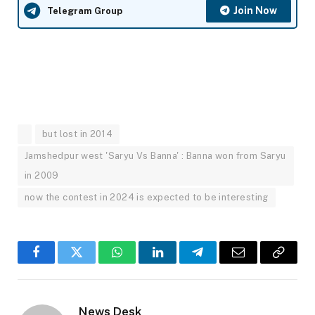
Join Now
Telegram Group
but lost in 2014
Jamshedpur west 'Saryu Vs Banna' : Banna won from Saryu
in 2009
now the contest in 2024 is expected to be interesting
Facebook
Twitter
WhatsApp
LinkedIn
Telegram
Email
Copy
Link
News Desk