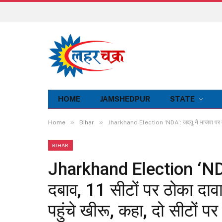
HOME
JAMSHEDPUR
STATE
»
»
Home
Bihar
Jharkhand Election ‘NDA’: जदयू ने भाजपा पर बनाया 
BIHAR
Jharkhand Election ‘NDA
दबाव, 11 सीटों पर ठोका दाव
पहुंचे खीरू, कहा, दो सीटों प