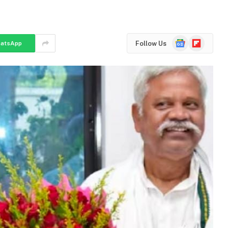
Google
Flipboard
Follow Us
atsApp
News