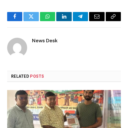
Facebook
Twitter
WhatsApp
LinkedIn
Telegram
Email
Copy
Link
News Desk
RELATED
POSTS