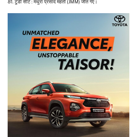
81. टुंडी सीट : मथुरा प्रसाद महतो (JMM) जीत गए।