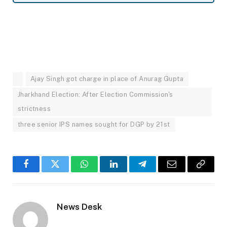
Ajay Singh got charge in place of Anurag Gupta
Jharkhand Election: After Election Commission's
strictness
three senior IPS names sought for DGP by 21st
Facebook
Twitter
WhatsApp
LinkedIn
Telegram
Email
Copy
Link
News Desk