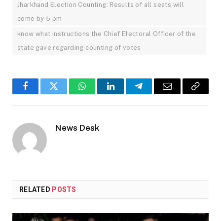
Jharkhand Election Counting: Results of all seats will
come by 5 pm
know what instructions the Chief Electoral Officer of the
state gave regarding counting of votes
Facebook
Twitter
WhatsApp
LinkedIn
Telegram
Email
Copy
Link
News Desk
RELATED
POSTS