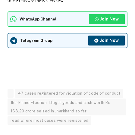
के साथ पोस्ट एवं शेयर जरूर करें.
Join Now
WhatsApp Channel
Join Now
Telegram Group
47 cases registered for violation of code of conduct
Jharkhand Election: Illegal goods and cash worth Rs
163.20 crore seized in Jharkhand so far
read where most cases were registered