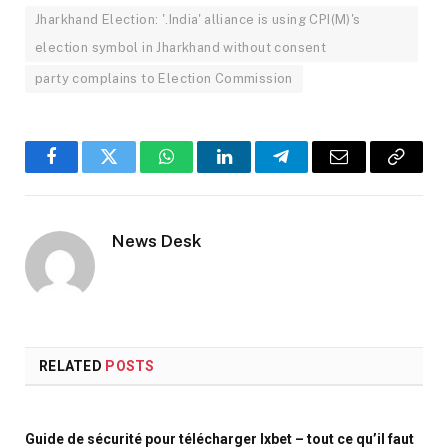
Jharkhand Election: '.India' alliance is using CPI(M)'s
election symbol in Jharkhand without consent
party complains to Election Commission
Facebook
Twitter
WhatsApp
LinkedIn
Telegram
Email
Copy
Link
News Desk
RELATED
POSTS
Guide de sécurité pour télécharger Ixbet – tout ce qu’il faut